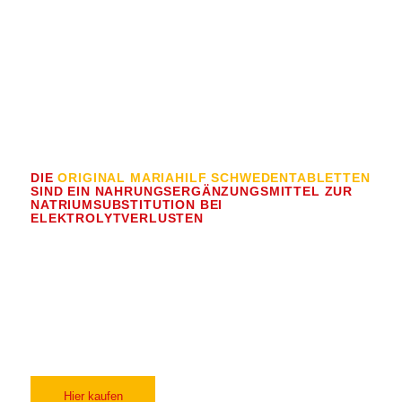
DIE PERFEKTE LÖSUNG BEI
NATRIUMMANGEL
DIE
ORIGINAL MARIAHILF SCHWEDENTABLETTEN
SIND EIN NAHRUNGSERGÄNZUNGSMITTEL ZUR
NATRIUMSUBSTITUTION BEI
ELEKTROLYTVERLUSTEN
Sie liefern Natrium in präzise dosierbarer Form
und unterstützen den gezielten Ausgleich von
Elektrolytverlusten. Dabei basieren sie auf
einer Rezeptur, die seit Generationen bewährt
ist.
Hier kaufen