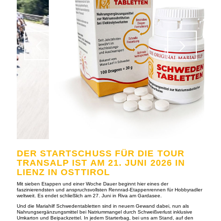
DER STARTSCHUSS FÜR DIE TOUR
TRANSALP IST AM 21. JUNI 2026 IN
LIENZ IN OSTTIROL
Mit sieben Etappen und einer Woche Dauer beginnt hier eines der
faszinierendsten und anspruchsvollsten Rennrad-Etappenrennen für Hobbyradler
weltweit. Es endet schließlich am 27. Juni in Riva am Gardasee.
Und die Mariahilf Schwedentabletten sind in neuem Gewand dabei, nun als
Nahrungsergänzungsmittel bei Natriummangel durch Schweißverlust inklusive
Umkarton und Beipackzettel. In jedem Starterbag, bei uns am Stand, auf den