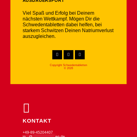
AUSDAUERSPORT
Viel Spaß und Erfolg bei Deinem
nächsten Wettkampf. Mögen Dir die
Schwedentabletten dabei helfen, bei
starkem Schwitzen Deinen Natriumverlust
auszugleichen.
Copyright Schwedentabletten
© 2026
KONTAKT
+49-89-45204407
in
**
@
***************
en.de