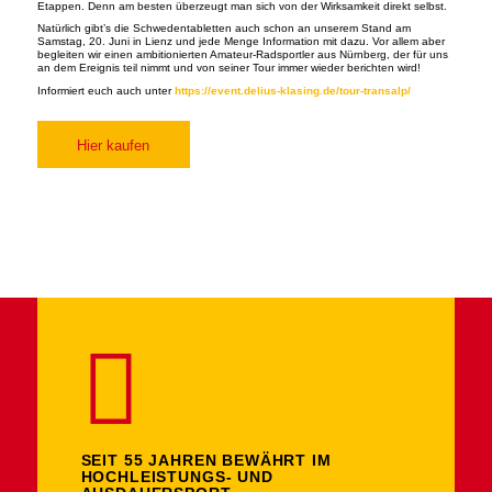
Etappen. Denn am besten überzeugt man sich von der Wirksamkeit direkt selbst.
Natürlich gibt’s die Schwedentabletten auch schon an unserem Stand am
Samstag, 20. Juni in Lienz und jede Menge Information mit dazu. Vor allem aber
begleiten wir einen ambitionierten Amateur-Radsportler aus Nürnberg, der für uns
an dem Ereignis teil nimmt und von seiner Tour immer wieder berichten wird!
Informiert euch auch unter
https://event.delius-klasing.de/tour-transalp/
Hier kaufen
SEIT 55 JAHREN BEWÄHRT IM
HOCHLEISTUNGS- UND